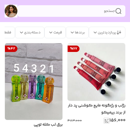
جستجو
پربازدیدترین
برندها
قیمت
دسته‌بندی
فقط مح
%
42
%
67
رژلب و رژگونه مایع کوشنی‌ پد دار
از برند ریمیکو
۱۵۶٬۰۰۰
۴۸۳٬۰۰۰
برق لب کله توپی