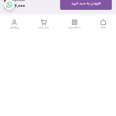
41
%
۳۵۴٬۰۰۰
افزودن به سبد خرید
206,000
خانه
دسته‌بندی
سبد خرید
پروفایل
دسترسی سریع
تماس با ما
شکایات
درباره ما
قوانین و مقررات
سیاست حریم خصوصی
شماره تماس
09382140833
آدرس ایمیل
Momtaz_cosmetic@gmail.com