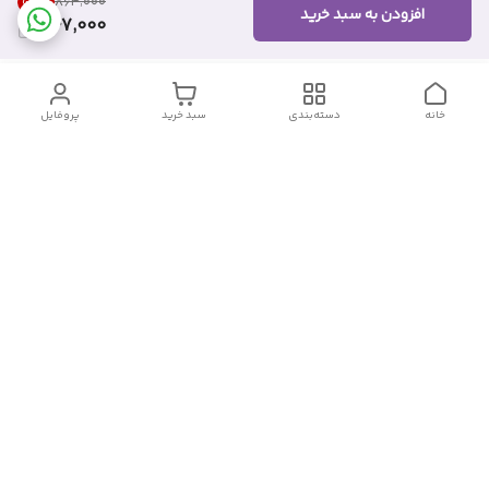
57
%
۸۶۴٬۰۰۰
افزودن به سبد خرید
367,000
خانه
دسته‌بندی
سبد خرید
پروفایل
دسترسی سریع
تماس با ما
شکایات
درباره ما
قوانین و مقررات
سیاست حریم خصوصی
شماره تماس
09382140833
آدرس ایمیل
Momtaz_cosmetic@gmail.com