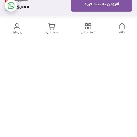
24
%
۳۱۱٬۰۰۰
افزودن به سبد خرید
235,000
خانه
دسته‌بندی
سبد خرید
پروفایل
دسترسی سریع
تماس با ما
شکایات
درباره ما
قوانین و مقررات
سیاست حریم خصوصی
شماره تماس
09382140833
آدرس ایمیل
Momtaz_cosmetic@gmail.com