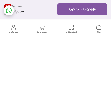
15
%
۵۰۱٬۰۰۰
افزودن به سبد خرید
423,000
خانه
دسته‌بندی
سبد خرید
پروفایل
دسترسی سریع
تماس با ما
شکایات
درباره ما
قوانین و مقررات
سیاست حریم خصوصی
شماره تماس
09382140833