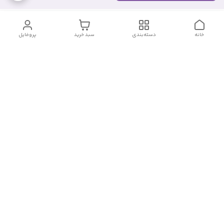
خانه
دسته‌بندی
سبد خرید
پروفایل
دسترسی سریع
تماس با ما
شکایات
درباره ما
قوانین و مقررات
سیاست حریم خصوصی
شماره تماس
09382140833
آدرس ایمیل
Momtaz_cosmetic@gmail.com