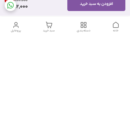
23
%
۸۰۲٬۰۰۰
افزودن به سبد خرید
612,000
خانه
دسته‌بندی
سبد خرید
پروفایل
دسترسی سریع
تماس با ما
شکایات
درباره ما
قوانین و مقررات
سیاست حریم خصوصی
شماره تماس
09382140833
آدرس ایمیل
Momtaz_cosmetic@gmail.com