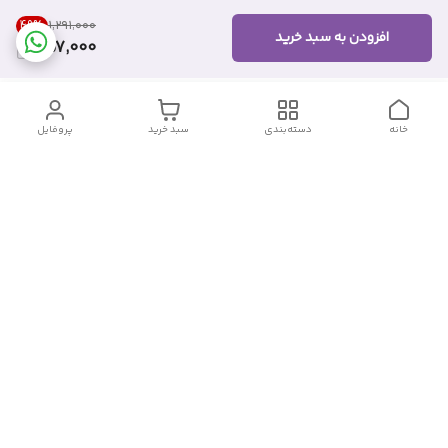
49
%
۱٬۲۹۱٬۰۰۰
افزودن به سبد خرید
657,000
خانه
دسته‌بندی
سبد خرید
پروفایل
دسترسی سریع
تماس با ما
شکایات
درباره ما
قوانین و مقررات
سیاست حریم خصوصی
شماره تماس
09382140833