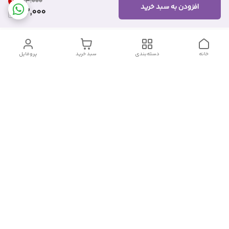
9
%
۱۱۳٬۰۰۰
افزودن به سبد خرید
102,000
خانه
دسته‌بندی
سبد خرید
پروفایل
دسترسی سریع
تماس با ما
شکایات
درباره ما
قوانین و مقررات
سیاست حریم خصوصی
شماره تماس
09382140833
آدرس ایمیل
Momtaz_cosmetic@gmail.com