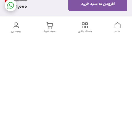
20
%
۱۵۲٬۰۰۰
افزودن به سبد خرید
121,000
خانه
دسته‌بندی
سبد خرید
پروفایل
دسترسی سریع
تماس با ما
شکایات
درباره ما
قوانین و مقررات
سیاست حریم خصوصی
شماره تماس
09382140833
آدرس ایمیل
Momtaz_cosmetic@gmail.com