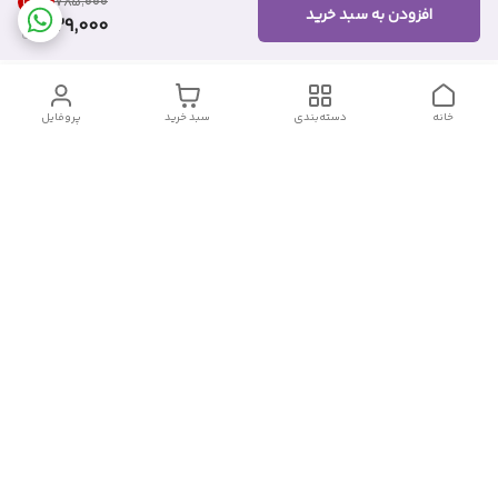
32
%
۷۸۵٬۰۰۰
افزودن به سبد خرید
529,000
خانه
دسته‌بندی
سبد خرید
پروفایل
دسترسی سریع
تماس با ما
شکایات
درباره ما
قوانین و مقررات
سیاست حریم خصوصی
شماره تماس
09382140833
آدرس ایمیل
Momtaz_cosmetic@gmail.com