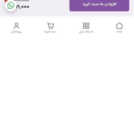
28
%
۳۰۸٬۰۰۰
افزودن به سبد خرید
221,000
خانه
دسته‌بندی
سبد خرید
پروفایل
دسترسی سریع
تماس با ما
شکایات
درباره ما
قوانین و مقررات
سیاست حریم خصوصی
شماره تماس
09382140833
آدرس ایمیل
Momtaz_cosmetic@gmail.com