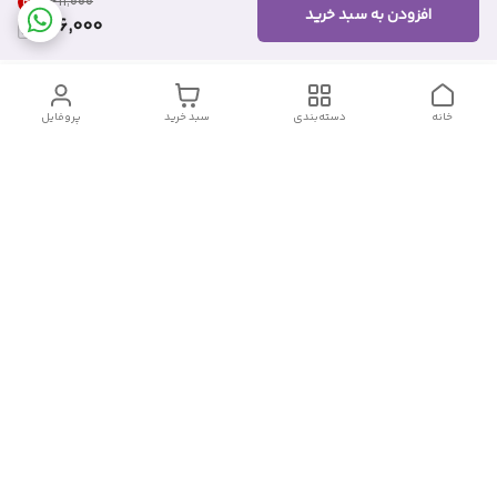
4
%
۳۱۱٬۰۰۰
افزودن به سبد خرید
296,000
خانه
دسته‌بندی
سبد خرید
پروفایل
دسترسی سریع
تماس با ما
شکایات
درباره ما
قوانین و مقررات
سیاست حریم خصوصی
شماره تماس
09382140833
آدرس ایمیل
Momtaz_cosmetic@gmail.com