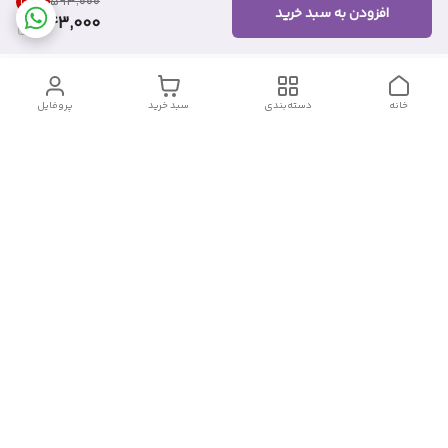
25
%
۵۹۳٬۰۰۰
افزودن به سبد خرید
443,000
خانه
دسته‌بندی
سبد خرید
پروفایل
دسترسی سریع
تماس با ما
شکایات
درباره ما
قوانین و مقررات
سیاست حریم خصوصی
شماره تماس
09382140833
آدرس ایمیل
Momtaz_cosmetic@gmail.com