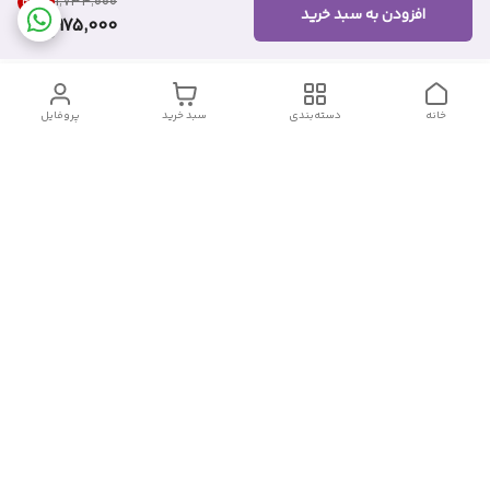
43
%
۱٬۷۳۴٬۰۰۰
افزودن به سبد خرید
975,000
خانه
دسته‌بندی
سبد خرید
پروفایل
دسترسی سریع
تماس با ما
شکایات
درباره ما
قوانین و مقررات
سیاست حریم خصوصی
شماره تماس
09382140833
آدرس ایمیل
Momtaz_cosmetic@gmail.com