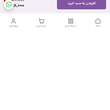
45
%
۳۲۹٬۰۰۰
افزودن به سبد خرید
178,000
خانه
دسته‌بندی
سبد خرید
پروفایل
دسترسی سریع
تماس با ما
شکایات
درباره ما
قوانین و مقررات
سیاست حریم خصوصی
شماره تماس
09382140833
آدرس ایمیل
Momtaz_cosmetic@gmail.com