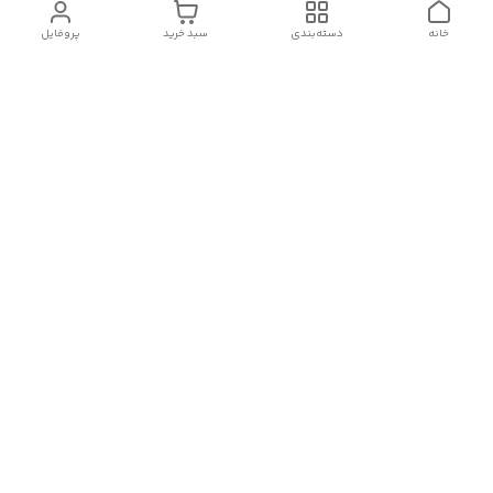
خانه
دسته‌بندی
سبد خرید
پروفایل
دسترسی سریع
تماس با ما
شکایات
درباره ما
قوانین و مقررات
سیاست حریم خصوصی
شماره تماس
09382140833
آدرس ایمیل
Momtaz_cosmetic@gmail.com