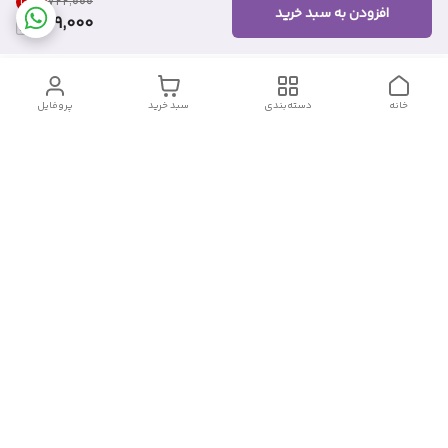
26
%
۷۲۲٬۰۰۰
افزودن به سبد خرید
529,000
خانه
دسته‌بندی
سبد خرید
پروفایل
دسترسی سریع
تماس با ما
شکایات
درباره ما
قوانین و مقررات
سیاست حریم خصوصی
شماره تماس
09382140833
آدرس ایمیل
Momtaz_cosmetic@gmail.com