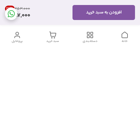
22
%
۲۵۳٬۰۰۰
افزودن به سبد خرید
197,000
خانه
دسته‌بندی
سبد خرید
پروفایل
دسترسی سریع
تماس با ما
شکایات
درباره ما
قوانین و مقررات
سیاست حریم خصوصی
شماره تماس
09382140833