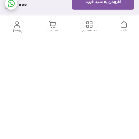
افزودن به سبد خرید
110,000
خانه
دسته‌بندی
سبد خرید
پروفایل
دسترسی سریع
تماس با ما
شکایات
درباره ما
قوانین و مقررات
سیاست حریم خصوصی
شماره تماس
09382140833
آدرس ایمیل
Momtaz_cosmetic@gmail.com