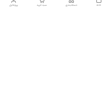
خانه
دسته‌بندی
سبد خرید
پروفایل
دسترسی سریع
تماس با ما
شکایات
درباره ما
قوانین و مقررات
سیاست حریم خصوصی
شماره تماس
09382140833
آدرس ایمیل
Momtaz_cosmetic@gmail.com