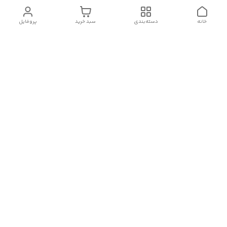
خانه
دسته‌بندی
سبد خرید
پروفایل
دسترسی سریع
تماس با ما
شکایات
درباره ما
قوانین و مقررات
سیاست حریم خصوصی
شماره تماس
09382140833
آدرس ایمیل
Momtaz_cosmetic@gmail.com