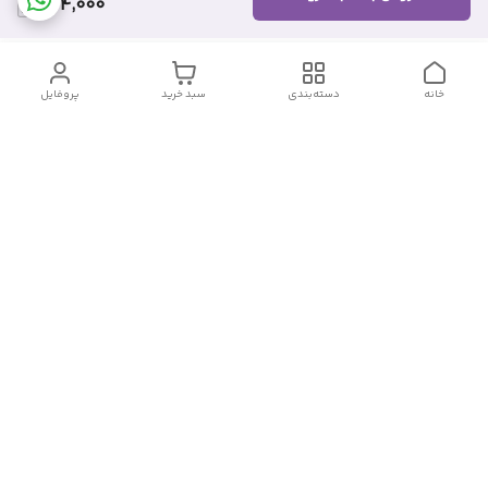
304,000
خانه
دسته‌بندی
سبد خرید
پروفایل
دسترسی سریع
تماس با ما
شکایات
درباره ما
قوانین و مقررات
سیاست حریم خصوصی
شماره تماس
09382140833
آدرس ایمیل
Momtaz_cosmetic@gmail.com