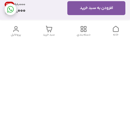
32
%
۹۸٬۰۰۰
افزودن به سبد خرید
66,000
خانه
دسته‌بندی
سبد خرید
پروفایل
دسترسی سریع
تماس با ما
شکایات
درباره ما
قوانین و مقررات
سیاست حریم خصوصی
شماره تماس
09382140833