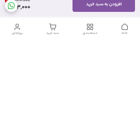
18
%
۶۳۳٬۰۰۰
افزودن به سبد خرید
513,000
خانه
دسته‌بندی
سبد خرید
پروفایل
دسترسی سریع
تماس با ما
شکایات
درباره ما
قوانین و مقررات
سیاست حریم خصوصی
شماره تماس
09382140833
آدرس ایمیل
Momtaz_cosmetic@gmail.com