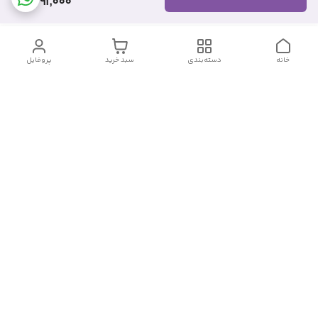
291,000
خانه
دسته‌بندی
سبد خرید
پروفایل
دسترسی سریع
تماس با ما
شکایات
درباره ما
قوانین و مقررات
سیاست حریم خصوصی
شماره تماس
09382140833
آدرس ایمیل
Momtaz_cosmetic@gmail.com