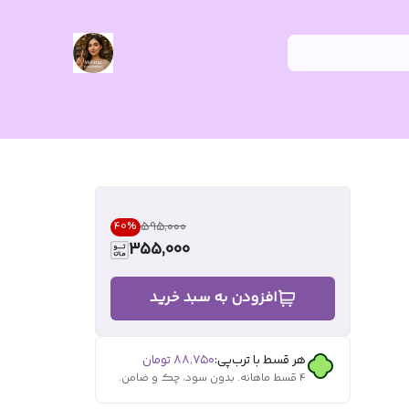
۵۹۵٬۰۰۰
40
%
355,000
افزودن به سبد خرید
هر قسط با ترب‌پی:
۸۸٬۷۵۰
تومان
۴ قسط ماهانه. بدون سود، چک و ضامن.