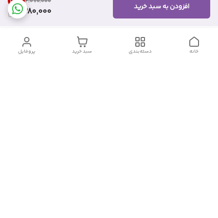
33
%
۲٬۰۷۰٬۰۰۰
افزودن به سبد خرید
1,380,000
خانه
دسته‌بندی
سبد خرید
پروفایل
دسترسی سریع
تماس با ما
شکایات
درباره ما
قوانین و مقررات
سیاست حریم خصوصی
شماره تماس
09382140833
آدرس ایمیل
Momtaz_cosmetic@gmail.com