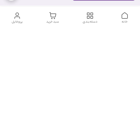
خانه
دسته‌بندی
سبد خرید
پروفایل
دسترسی سریع
تماس با ما
شکایات
درباره ما
قوانین و مقررات
سیاست حریم خصوصی
شماره تماس
09382140833
آدرس ایمیل
Momtaz_cosmetic@gmail.com