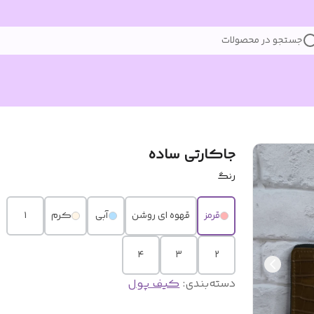
جستجو در محصولات
جاکارتی ساده
رنگ
قرمز
قهوه ای روشن
آبی
کرم
۱
۴
۳
۲
دسته‌بندی
:
کیف پول