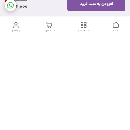
28
%
۱٬۱۰۱٬۰۰۰
افزودن به سبد خرید
782,000
خانه
دسته‌بندی
سبد خرید
پروفایل
دسترسی سریع
تماس با ما
شکایات
درباره ما
قوانین و مقررات
سیاست حریم خصوصی
شماره تماس
09382140833
آدرس ایمیل
Momtaz_cosmetic@gmail.com