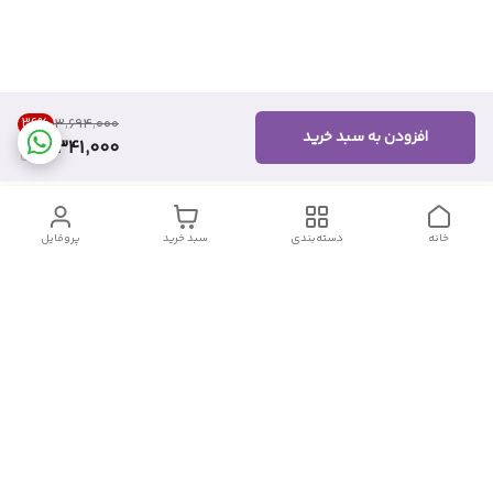
36
%
۳٬۶۹۴٬۰۰۰
افزودن به سبد خرید
2,341,000
خانه
دسته‌بندی
سبد خرید
پروفایل
دسترسی سریع
تماس با ما
شکایات
درباره ما
قوانین و مقررات