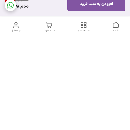
45
%
۳۲۹٬۰۰۰
افزودن به سبد خرید
178,000
خانه
دسته‌بندی
سبد خرید
پروفایل
دسترسی سریع
تماس با ما
شکایات
درباره ما
قوانین و مقررات
سیاست حریم خصوصی
شماره تماس
09382140833
آدرس ایمیل
Momtaz_cosmetic@gmail.com