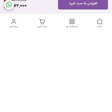
25
%
۵٬۲۹۰٬۰۰۰
افزودن به سبد خرید
3,922,000
خانه
دسته‌بندی
سبد خرید
پروفایل
دسترسی سریع
تماس با ما
شکایات
درباره ما
قوانین و مقررات
سیاست حریم خصوصی
شماره تماس
09382140833
آدرس ایمیل
Momtaz_cosmetic@gmail.com