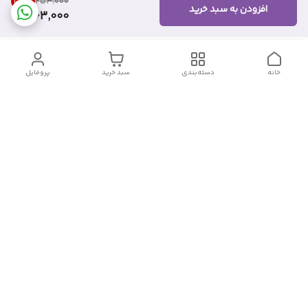
35
%
۲۵۳٬۰۰۰
افزودن به سبد خرید
163,000
خانه
دسته‌بندی
سبد خرید
پروفایل
دسترسی سریع
تماس با ما
شکایات
درباره ما
قوانین و مقررات
سیاست حریم خصوصی
شماره تماس
09382140833
آدرس ایمیل
Momtaz_cosmetic@gmail.com