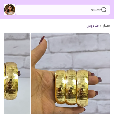
جستجو
ممتاز
طلا روس