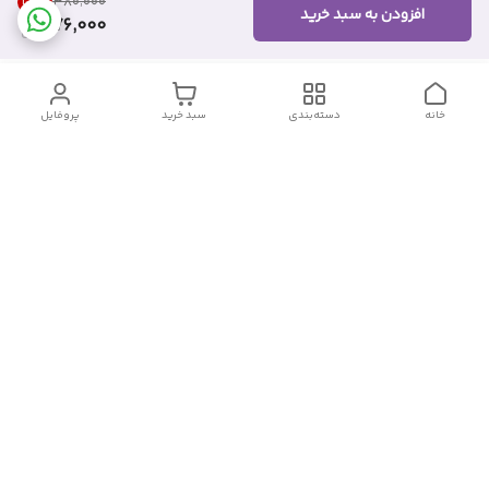
27
%
۳۸۰٬۰۰۰
افزودن به سبد خرید
276,000
خانه
دسته‌بندی
سبد خرید
پروفایل
دسترسی سریع
تماس با ما
شکایات
درباره ما
قوانین و مقررات
سیاست حریم خصوصی
شماره تماس
09382140833
آدرس ایمیل
Momtaz_cosmetic@gmail.com