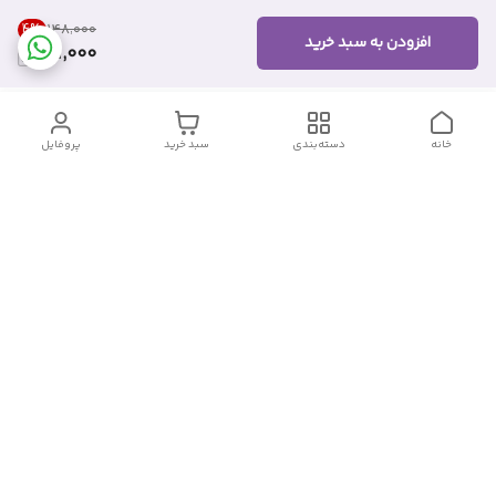
4
%
۱۴۸٬۰۰۰
افزودن به سبد خرید
141,000
خانه
دسته‌بندی
سبد خرید
پروفایل
دسترسی سریع
تماس با ما
شکایات
درباره ما
قوانین و مقررات
سیاست حریم خصوصی
شماره تماس
09382140833