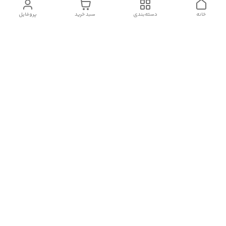
خانه
دسته‌بندی
سبد خرید
پروفایل
دسترسی سریع
تماس با ما
شکایات
درباره ما
قوانین و مقررات
سیاست حریم خصوصی
شماره تماس
09382140833
آدرس ایمیل
Momtaz_cosmetic@gmail.com