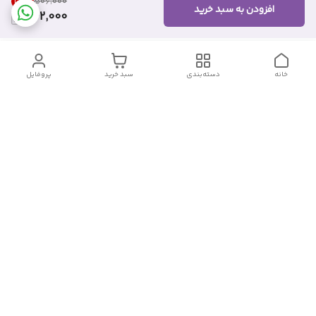
28
%
۵۰۶٬۰۰۰
افزودن به سبد خرید
362,000
خانه
دسته‌بندی
سبد خرید
پروفایل
دسترسی سریع
تماس با ما
شکایات
درباره ما
قوانین و مقررات
سیاست حریم خصوصی
شماره تماس
09382140833
آدرس ایمیل
Momtaz_cosmetic@gmail.com