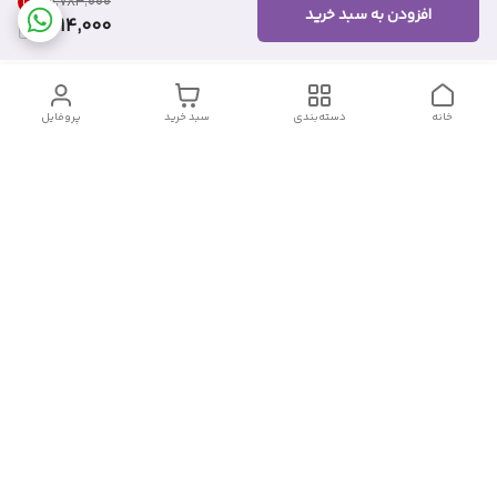
31
%
۱٬۷۸۳٬۰۰۰
افزودن به سبد خرید
1,214,000
خانه
دسته‌بندی
سبد خرید
پروفایل
دسترسی سریع
تماس با ما
شکایات
درباره ما
قوانین و مقررات
سیاست حریم خصوصی
شماره تماس
09382140833
آدرس ایمیل
Momtaz_cosmetic@gmail.com