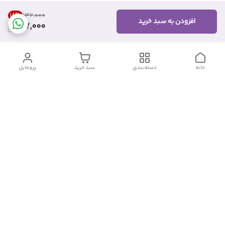
18
%
۱۳۲٬۰۰۰
افزودن به سبد خرید
107,000
خانه
دسته‌بندی
سبد خرید
پروفایل
دسترسی سریع
تماس با ما
شکایات
درباره ما
قوانین و مقررات
سیاست حریم خصوصی
شماره تماس
09382140833