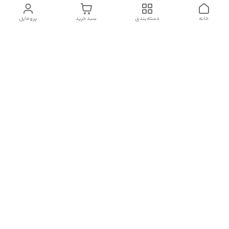
خانه
دسته‌بندی
سبد خرید
پروفایل
دسترسی سریع
تماس با ما
شکایات
درباره ما
قوانین و مقررات
سیاست حریم خصوصی
شماره تماس
09382140833
آدرس ایمیل
Momtaz_cosmetic@gmail.com