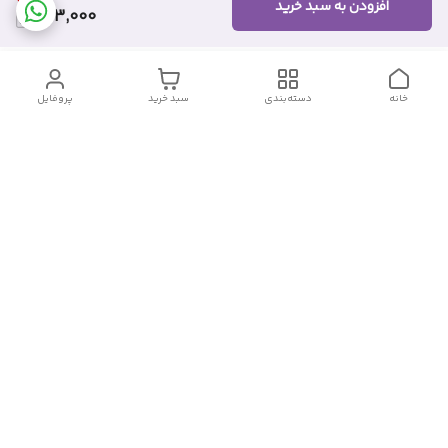
افزودن به سبد خرید
253,000
خانه
دسته‌بندی
سبد خرید
پروفایل
دسترسی سریع
تماس با ما
شکایات
درباره ما
قوانین و مقررات
سیاست حریم خصوصی
شماره تماس
09382140833
آدرس ایمیل
Momtaz_cosmetic@gmail.com