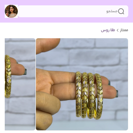
جستجو
ممتاز
طلا روس