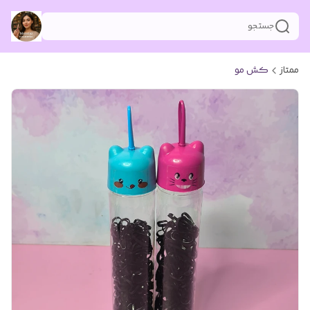
جستجو
ممتاز
کش مو