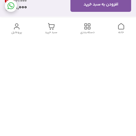
31
%
۱۷۶٬۰۰۰
افزودن به سبد خرید
121,000
خانه
دسته‌بندی
سبد خرید
پروفایل
دسترسی سریع
تماس با ما
شکایات
درباره ما
قوانین و مقررات
سیاست حریم خصوصی
شماره تماس
09382140833
آدرس ایمیل
Momtaz_cosmetic@gmail.com