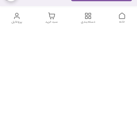
خانه
دسته‌بندی
سبد خرید
پروفایل
دسترسی سریع
تماس با ما
شکایات
درباره ما
قوانین و مقررات
سیاست حریم خصوصی
شماره تماس
09382140833
آدرس ایمیل
Momtaz_cosmetic@gmail.com