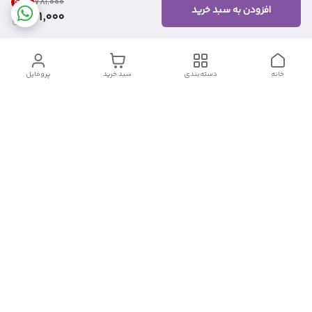
40
%
۷۸۱٬۰۰۰
افزودن به سبد خرید
461,000
خانه
دسته‌بندی
سبد خرید
پروفایل
دسترسی سریع
تماس با ما
شکایات
درباره ما
قوانین و مقررات
سیاست حریم خصوصی
شماره تماس
09382140833
آدرس ایمیل
Momtaz_cosmetic@gmail.com