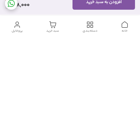
افزودن به سبد خرید
418,000
خانه
دسته‌بندی
سبد خرید
پروفایل
دسترسی سریع
تماس با ما
شکایات
درباره ما
قوانین و مقررات
سیاست حریم خصوصی
شماره تماس
09382140833
آدرس ایمیل
Momtaz_cosmetic@gmail.com