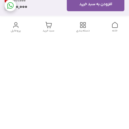
18
%
۵۶۱٬۰۰۰
افزودن به سبد خرید
460,000
خانه
دسته‌بندی
سبد خرید
پروفایل
دسترسی سریع
تماس با ما
شکایات
درباره ما
قوانین و مقررات
سیاست حریم خصوصی
شماره تماس
09382140833
آدرس ایمیل
Momtaz_cosmetic@gmail.com