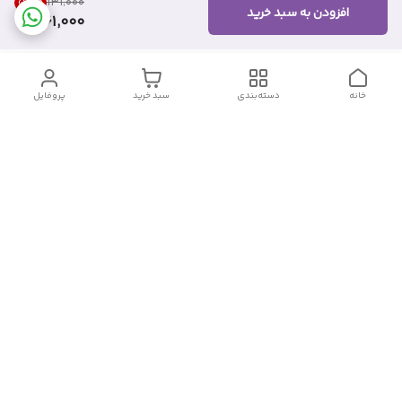
53
%
۱۳۱٬۰۰۰
افزودن به سبد خرید
61,000
خانه
دسته‌بندی
سبد خرید
پروفایل
دسترسی سریع
تماس با ما
شکایات
درباره ما
قوانین و مقررات
سیاست حریم خصوصی
شماره تماس
09382140833
آدرس ایمیل
Momtaz_cosmetic@gmail.com