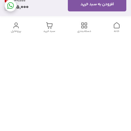
9
%
۶۴۹٬۰۰۰
افزودن به سبد خرید
585,000
خانه
دسته‌بندی
سبد خرید
پروفایل
دسترسی سریع
تماس با ما
شکایات
درباره ما
قوانین و مقررات
سیاست حریم خصوصی
شماره تماس
09382140833
آدرس ایمیل
Momtaz_cosmetic@gmail.com